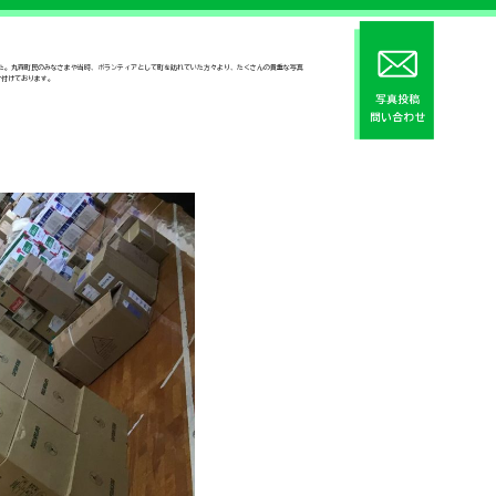
した。丸森町民のみなさまや当時、ボランティアとして町を訪れていた方々より、たくさんの貴重な写真
け付けております。