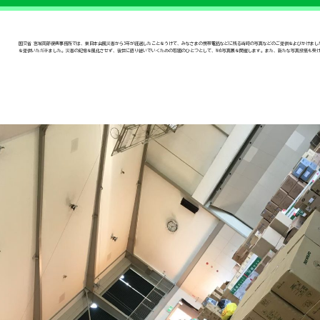
国交省 宮城南部復興事務所では、東日本台風災害から3年が経過したことをうけて、みなさまの携帯電話などに残る当時の写真などのご提供をよびかけま
を提供いただきました。災害の記憶を風化させず、後世に語り継いでいくための取組のひとつとして、Web写真展を開催します。また、新たな写真投稿も受