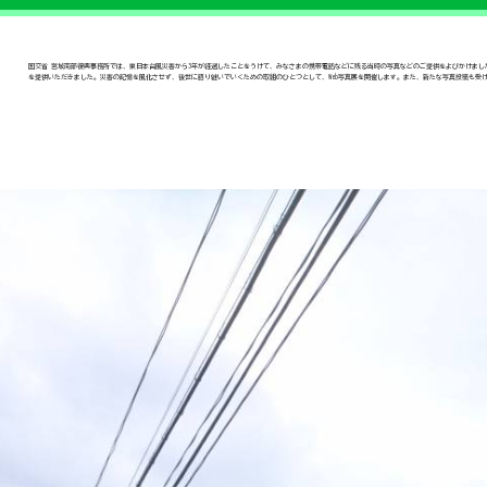
国交省 宮城南部復興事務所では、東日本台風災害から3年が経過したことをうけて、みなさまの携帯電話などに残る当時の写真などのご提供をよびかけま
を提供いただきました。災害の記憶を風化させず、後世に語り継いでいくための取組のひとつとして、Web写真展を開催します。また、新たな写真投稿も受