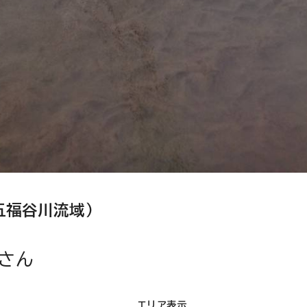
五福谷川流域）
さん
エリア表示