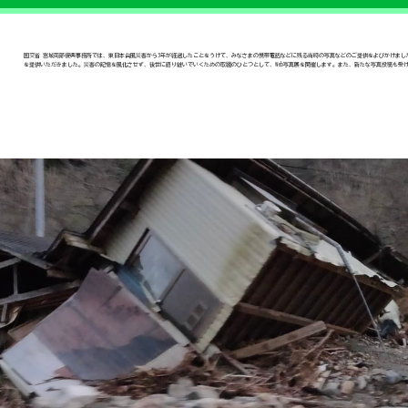
国交省 宮城南部復興事務所では、東日本台風災害から3年が経過したことをうけて、みなさまの携帯電話などに残る当時の写真などのご提供をよびかけま
を提供いただきました。災害の記憶を風化させず、後世に語り継いでいくための取組のひとつとして、Web写真展を開催します。また、新たな写真投稿も受