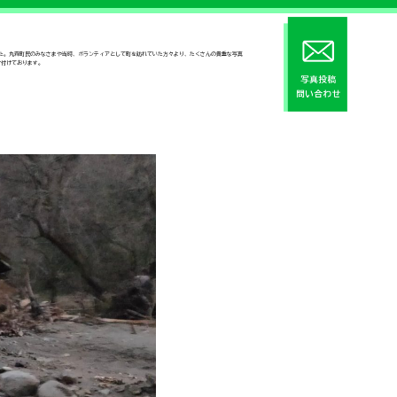
した。丸森町民のみなさまや当時、ボランティアとして町を訪れていた方々より、たくさんの貴重な写真
け付けております。