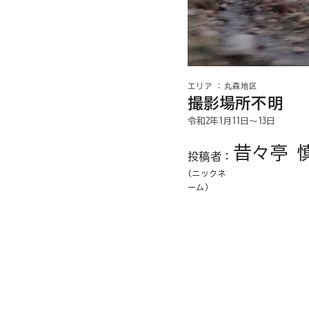
丸森地区
撮影場所不明
令和2年1月11日〜13日
昔々亭 
投稿者：
(ニックネ
ーム)